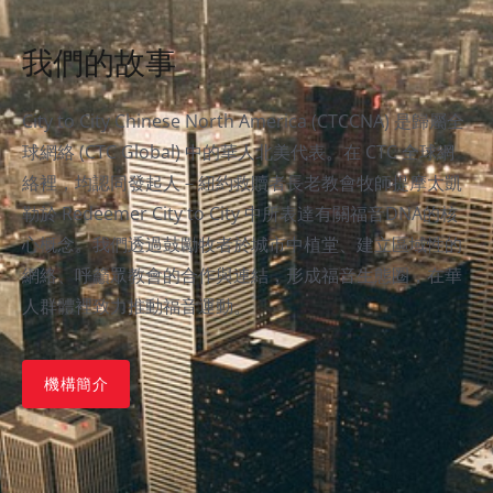
我們的故事
City to City Chinese North America (CTCCNA) 是歸屬全
球網絡 (CTC Global) 中的華人北美代表。在 CTC 全球網
絡裡，均認同發起人－紐約救贖者長老教會牧師提摩太凱
勒於 Redeemer City to City 中所表達有關福音DNA的核
心概念。我們透過鼓勵牧者於城市中植堂、建立區域性的
網絡、呼籲眾教會的合作與連結，形成福音生態圈，在華
人群體裡致力推動福音運動。
History
機構簡介